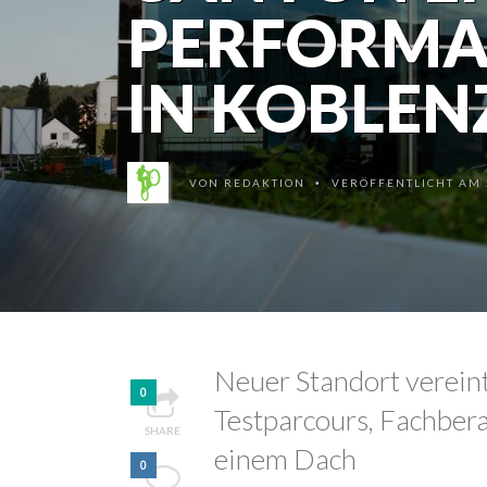
PERFORMA
IN KOBLEN
VON
REDAKTION
VERÖFFENTLICHT AM 2
•
Neuer Standort vereint
0
Testparcours, Fachber
SHARE
einem Dach
0