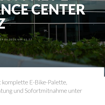
NCE CENTER
Z
9.06.2026 UM 12:27
 komplette E-Bike-Palette,
atung und Sofortmitnahme unter