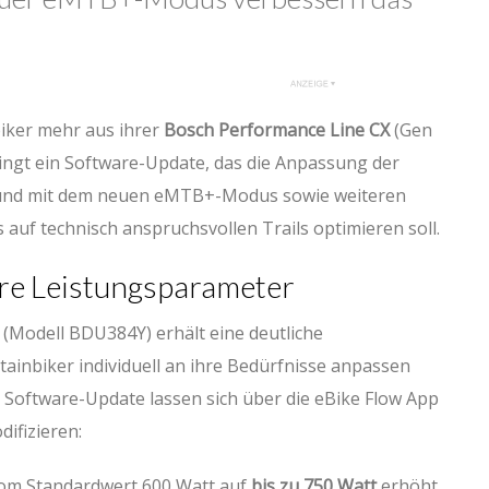
iker mehr aus ihrer
Bosch Performance Line CX
(Gen
ringt ein Software-Update, das die Anpassung der
 und mit dem neuen eMTB+-Modus sowie weiteren
auf technisch anspruchsvollen Trails optimieren soll.
bare Leistungsparameter
 (Modell BDU384Y) erhält eine deutliche
ainbiker individuell an ihre Bedürfnisse anpassen
Software-Update lassen sich über die eBike Flow App
ifizieren:
om Standardwert 600 Watt auf
bis zu 750 Watt
erhöht