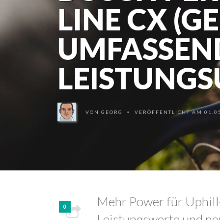
LINE CX (G
UMFASSEN
LEISTUNG
VON
GEORG
VERÖFFENTLICHT AM 01.05
•
Mehr Power für Uphill-T
0
Leistungswerte und n