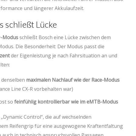
formance und längerer Akkulaufzeit.
schließt Lücke
+-Modus
schließt Bosch eine Lücke zwischen dem
dus. Die Besonderheit: Der Modus passt die
ozent
der Eigenleistung je nach Fahrsituation an und
lten:
t denselben
maximalen Nachlauf wie der Race-Modus
ance Line CX-R vorbehalten war)
oost so
feinfühlig kontrollierbar wie im eMTB-Modus
 „Dynamic Control“, die auf wechselnden
hem Reifengrip für eine ausgewogene Kraftentfaltung
en auch in technisch anspruchsvollen Passagen