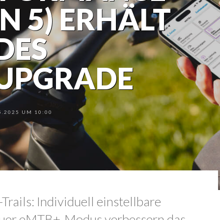
EN 5) ERHÄLT
DES
SUPGRADE
.2025 UM 10:00
rails: Individuell einstellbare
euer eMTB+-Modus verbessern das