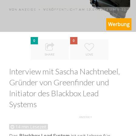
VON
ANZEIGE
VERÖFFENTLICHT AM 12.04.2024 UM 8:53
•
Werbung
0
0
SHARE
LOVE
Interview mit Sascha Nachtnebel,
Gründer von Greenfinder und
Initiator des Blackbox Lead
Systems
14
min Lesezeit