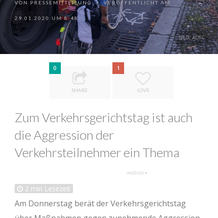
VON
PRESSEMITTEILUNG
VERÖFFENTLICHT AM
•
29.01.2020 UM 8:48
BILD: ADFC
0
1
SHARE
LOVE
Zum Verkehrsgerichtstag ist auch
die Aggression der
Verkehrsteilnehmer ein Thema
2
min Lesezeit
Am Donnerstag berät der Verkehrsgerichtstag