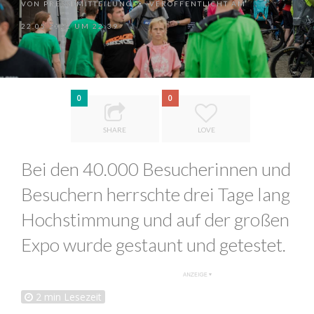
VON
PRESSEMITTEILUNG
VERÖFFENTLICHT AM
•
22.05.2022 UM 22:39
0
0
SHARE
LOVE
Bei den 40.000 Besucherinnen und
Besuchern herrschte drei Tage lang
Hochstimmung und auf der großen
Expo wurde gestaunt und getestet.
2
min Lesezeit