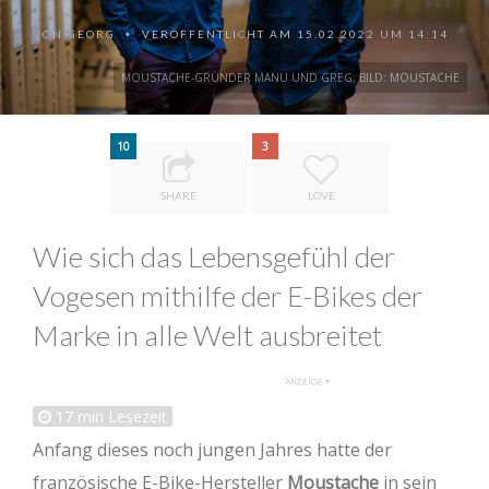
VON
GEORG
VERÖFFENTLICHT AM 15.02.2022 UM 14:14
•
MOUSTACHE-GRÜNDER MANU UND GREG; BILD: MOUSTACHE
10
3
SHARE
LOVE
Wie sich das Lebensgefühl der
Vogesen mithilfe der E-Bikes der
Marke in alle Welt ausbreitet
17
min Lesezeit
Anfang dieses noch jungen Jahres hatte der
französische E-Bike-Hersteller
Moustache
in sein