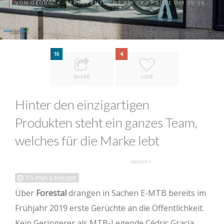
VON
GEORG
VERÖFFENTLICHT AM 29.09.2021 UM 10:58
•
16
4
SHARE
LOVE
Hinter den einzigartigen
Produkten steht ein ganzes Team,
welches für die Marke lebt
15
min Lesezeit
Über
Forestal
drangen in Sachen E-MTB bereits im
Frühjahr 2019 erste Gerüchte an die Öffentlichkeit.
Kein Geringerer als MTB-Legende Cédric Gracia