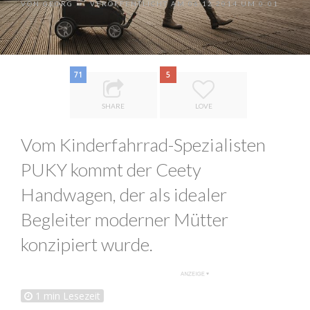
VON
GEORG
VERÖFFENTLICHT AM 06.12.2014 UM 0:01
•
71
5
SHARE
LOVE
Vom Kinderfahrrad-Spezialisten
PUKY kommt der Ceety
Handwagen, der als idealer
Begleiter moderner Mütter
konzipiert wurde.
1
min Lesezeit