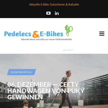
Aktuelle E-Bike Gutscheine & Rabatte
GEWINNSPIEL
06. DEZEMBER — CEETY
HANDWAGEN VON PUKY
GEWINNEN