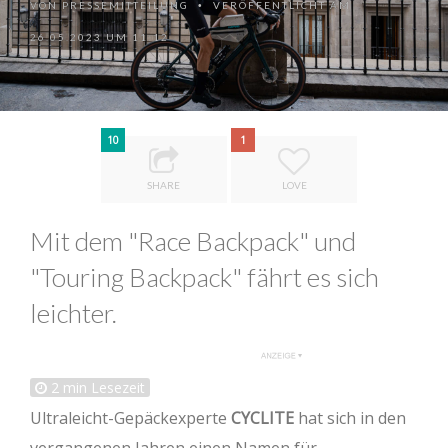
VON
PRESSEMITTEILUNG
VERÖFFENTLICHT AM
•
26.05.2023 UM 11:12
10
1
SHARE
LOVE
Mit dem "Race Backpack" und
"Touring Backpack" fährt es sich
leichter.
2
min Lesezeit
Ultraleicht-Gepäckexperte
CYCLITE
hat sich in den