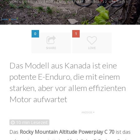
VON
GEORG
VERÖFFENTLICHT AM 20.08.2022 UM 16:55
•
0
1
SHARE
LOVE
Das Modell aus Kanada ist eine
potente E-Enduro, die mit einem
starken, aber vor allem effizienten
Motor aufwartet
10
min Lesezeit
Das
Rocky Mountain Altitude Powerplay C 70
ist das