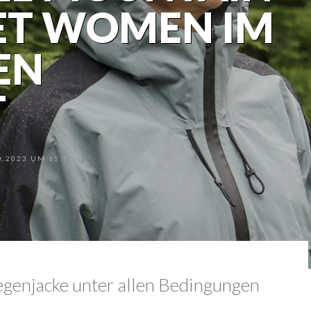
ET WOMEN IM
EN
T
.2023 UM 15:54
egenjacke unter allen Bedingungen