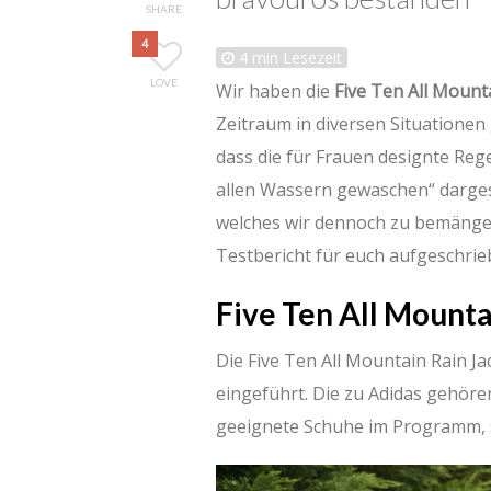
SHARE
4
4
min Lesezeit
LOVE
Wir haben die
Five Ten All Moun
Zeitraum in diversen Situationen
dass die für Frauen designte Reg
allen Wassern gewaschen“ dargest
welches wir dennoch zu bemänge
Testbericht für euch aufgeschrie
Five Ten All Mount
Die Five Ten All Mountain Rain J
eingeführt. Die zu Adidas gehöre
geeignete Schuhe im Programm, 