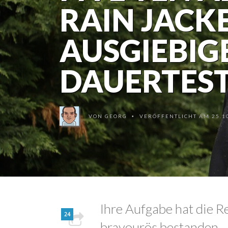
RAIN JACK
AUSGIEBIG
DAUERTES
VON
GEORG
VERÖFFENTLICHT AM 25.10
•
Ihre Aufgabe hat die R
24
bravourös bestanden