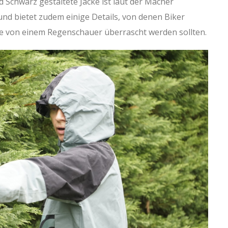
 Schwarz gestaltete Jacke ist laut der Macher
nd bietet zudem einige Details, von denen Biker
se von einem Regenschauer überrascht werden sollten.