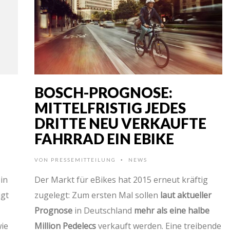
BOSCH-PROGNOSE:
MITTELFRISTIG JEDES
DRITTE NEU VERKAUFTE
FAHRRAD EIN EBIKE
VON
PRESSEMITTEILUNG
NEWS
•
in
Der Markt für eBikes hat 2015 erneut kräftig
igt
zugelegt: Zum ersten Mal sollen
laut aktueller
Prognose
in Deutschland
mehr als eine halbe
wie
Million Pedelecs
verkauft werden. Eine treibende