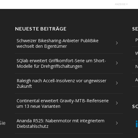
NEUESTE BEITRÄGE
S
P
Schweizer Bikesharing-Anbieter PubliBike
wechselt den Eigentümer
W
SQlab erweitert Griffkomfort-Serie um Short-
Modelle für Drehgriffschaltungen
N
A
Raleigh nach Accell-Insolvenz vor ungewisser
Zukunft
Continental erweitert Gravity-MTB-Reifenserie
um 13 neue Varianten
S
Ananda R525: Nabenmotor mit integriertem
Sie
Diebstahlschutz