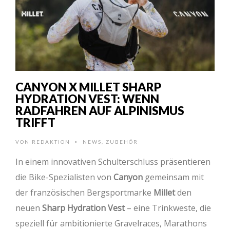
CANYON X MILLET SHARP
HYDRATION VEST: WENN
RADFAHREN AUF ALPINISMUS
TRIFFT
VON
REDAKTION
NEWS
,
ZUBEHÖR
•
In einem innovativen Schulterschluss präsentieren
die Bike-Spezialisten von
Canyon
gemeinsam mit
der französischen Bergsportmarke
Millet
den
neuen
Sharp Hydration Vest
– eine Trinkweste, die
speziell für ambitionierte Gravelraces, Marathons