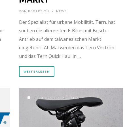
VON
REDAKTION
NEWS
•
Der Spezialist für urbane Mobilität,
Tern
, hat
hr
soeben die allerersten E-Bikes mit Bosch-
n
Antrieb auf dem taiwanesischen Markt
eingeführt. Ab Mai werden das Tern Vektron
und das Tern Quick Haul in …
WEITERLESEN
AM 12.12.2022 UM 11:28