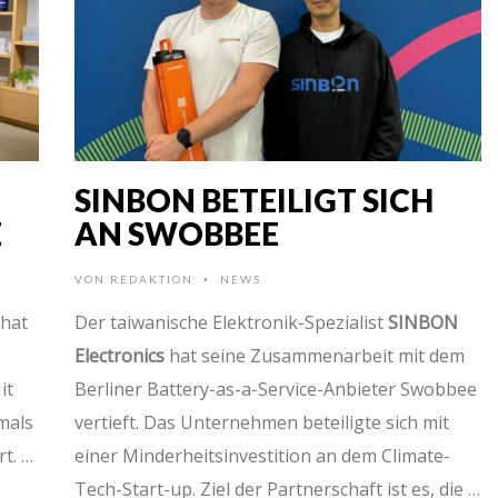
SINBON BETEILIGT SICH
E
AN SWOBBEE
VON
REDAKTION
NEWS
•
hat
Der taiwanische Elektronik-Spezialist
SINBON
Electronics
hat seine Zusammenarbeit mit dem
it
Berliner Battery-as-a-Service-Anbieter Swobbee
mals
vertieft. Das Unternehmen beteiligte sich mit
t. …
einer Minderheitsinvestition an dem Climate-
Tech-Start-up. Ziel der Partnerschaft ist es, die …