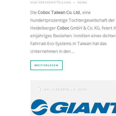
VON
PRESSEMITTEILUNG
NEWS
•
Die
Coboc Taiwan Co. Ltd
., eine
hundertprozentige Tochtergesellschaft der
Heidelberger
Coboc
GmbH & Co. KG, feiert i
einjähriges Bestehen. Inmitten eines dichte
Fahrrad-Eco-Systems in Taiwan hat das
Unternehmen in den …
WEITERLESEN
AM 17.08.2023 UM 12:43