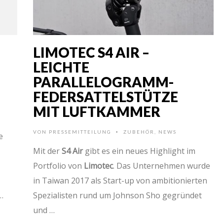
LIMOTEC S4 AIR –
LEICHTE
PARALLELOGRAMM-
FEDERSATTELSTÜTZE
MIT LUFTKAMMER
VON
PRESSEMITTEILUNG
ZUBEHÖR
,
NEWS
•
e
Mit der
S4 Air
gibt es ein neues Highlight im
Portfolio von
Limotec
. Das Unternehmen wurde
in Taiwan 2017 als Start-up von ambitionierten
…
Spezialisten rund um Johnson Sho gegründet
und …