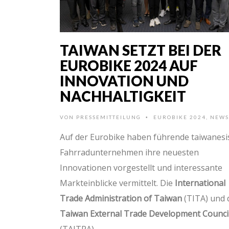
TAIWAN SETZT BEI DER
EUROBIKE 2024 AUF
INNOVATION UND
NACHHALTIGKEIT
VON
PRESSEMITTEILUNG
EUROBIKE 2024
,
NEWS
•
Auf der Eurobike haben führende taiwanesi
Fahrradunternehmen ihre neuesten
Innovationen vorgestellt und interessante
Markteinblicke vermittelt. Die
International
Trade Administration of Taiwan
(TITA) und 
Taiwan External Trade Development Counci
(TAITRA) …