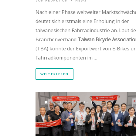
VON
REDAKTION
NEWS
•
Nach einer Phase weltweiter Marktschwäch
deutet sich erstmals eine Erholung in der
taiwanesischen Fahrradindustrie an. Laut d
Branchenverband
Taiwan Bicycle Associatio
(TBA) konnte der Exportwert von E-Bikes u
Fahrradkomponenten im …
WEITERLESEN
AM 13.07.2024 UM 10:35