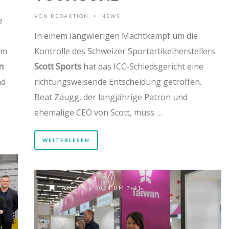
VON
REDAKTION
NEWS
•
e
In einem langwierigen Machtkampf um die
em
Kontrolle des Schweizer Sportartikelherstellers
n
Scott Sports
hat das ICC-Schiedsgericht eine
nd
richtungsweisende Entscheidung getroffen.
Beat Zaugg, der langjährige Patron und
ehemalige CEO von Scott, muss …
WEITERLESEN
AM 26.06.2024 UM 7:11