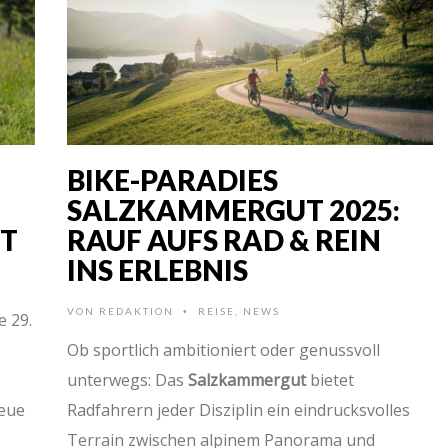
BIKE-PARADIES
SALZKAMMERGUT 2025:
T
RAUF AUFS RAD & REIN
INS ERLEBNIS
VON
REDAKTION
REISE
,
NEWS
•
e 29.
Ob sportlich ambitioniert oder genussvoll
unterwegs: Das
Salzkammergut
bietet
neue
Radfahrern jeder Disziplin ein eindrucksvolles
Terrain zwischen alpinem Panorama und