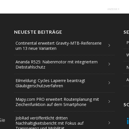
NEUESTE BEITRÄGE
S
P
Continental erweitert Gravity-MTB-Reifenserie
um 13 neue Varianten
W
Ananda R525: Nabenmotor mit integriertem
Diebstahlschutz
N
A
Eilmeldung: Cycles Lapierre beantragt
Gläubigerschutzverfahren
Mapy.com PRO erweitert Routenplanung mit
Zeichenfunktion auf dem Smartphone
S
JobRad veröffentlicht dritten
Sie
Nachhaltigkeitsbericht mit Fokus auf
Transparenz und Mobilität