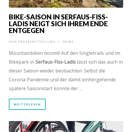
BIKE-SAISON IN SERFAUS-FISS-
LADIS NEIGT SICH IHREM ENDE
ENTGEGEN
VON
PRESSEMITTEILUNG
NEWS
•
Mountainbiken boomt! Auf den Singletrails und im
Bikepark in
Serfaus-Fiss-Ladis
lässt sich das auch in
dieser Saison wieder beobachten. Selbst die
Corona-Pandemie und der damit einhergehende
spätere Saisonstart konnte der …
WEITERLESEN
AM 04.03.2019 UM 16:23