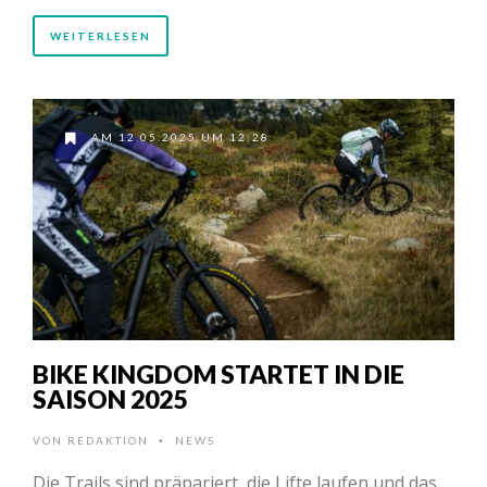
WEITERLESEN
AM 12.05.2025 UM 12:28
BIKE KINGDOM STARTET IN DIE
SAISON 2025
VON
REDAKTION
NEWS
•
Die Trails sind präpariert, die Lifte laufen und das