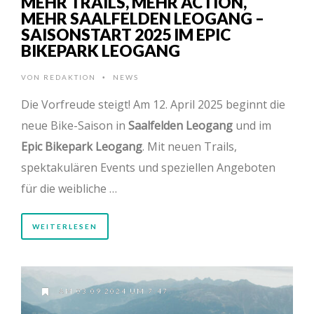
MEHR TRAILS, MEHR ACTION,
MEHR SAALFELDEN LEOGANG –
SAISONSTART 2025 IM EPIC
BIKEPARK LEOGANG
VON
REDAKTION
NEWS
•
Die Vorfreude steigt! Am 12. April 2025 beginnt die
neue Bike-Saison in
Saalfelden Leogang
und im
Epic Bikepark Leogang
. Mit neuen Trails,
spektakulären Events und speziellen Angeboten
für die weibliche …
WEITERLESEN
AM 03.09.2024 UM 7:47