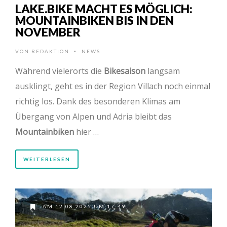
LAKE.BIKE MACHT ES MÖGLICH:
MOUNTAINBIKEN BIS IN DEN
NOVEMBER
VON
REDAKTION
NEWS
•
Während vielerorts die
Bikesaison
langsam
ausklingt, geht es in der Region Villach noch einmal
richtig los. Dank des besonderen Klimas am
Übergang von Alpen und Adria bleibt das
Mountainbiken
hier …
WEITERLESEN
AM 12.08.2025 UM 17:49