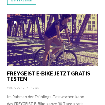
WEITERLESEN
AM 11.03.2016 UM 18:23
FREYGEIST E-BIKE JETZT GRATIS
TESTEN
VON
GEORG
NEWS
•
Im Rahmen der Frühlings-Testwochen kann
das
FREYGEIST E-Bike
ganze 30 Tage gratis