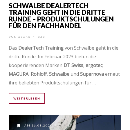
SCHWALBE DEALERTECH
TRAINING GEHT IN DIE DRITTE
RUNDE – PRODUKTSCHULUNGEN
FÜR DEN FACHHANDEL
VON
GEORG
B2B
•
Das
DealerTech Training
von Schwalbe geht in die
dritte Runde. Im Februar 2023 bieten die
kooperierenden Marken
DT Swiss
,
ergotec
,
MAGURA
,
Rohloff
,
Schwalbe
und
Supernova
erneut
ihre beliebten Produktschulungen für …
WEITERLESEN
AM 16.08.2022 UM 16:41