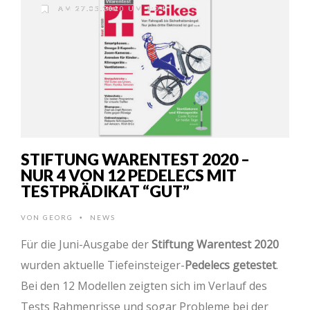
AM 27.05.2020 UM 9:04
STIFTUNG WARENTEST 2020 –
NUR 4 VON 12 PEDELECS MIT
TESTPRÄDIKAT “GUT”
VON
GEORG
NEWS
•
Für die Juni-Ausgabe der
Stiftung Warentest 2020
wurden aktuelle Tiefeinsteiger-
Pedelecs getestet
.
Bei den 12 Modellen zeigten sich im Verlauf des
Tests Rahmenrisse und sogar Probleme bei der