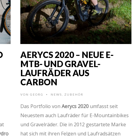
O
AERYCS 2020 – NEUE E-
MTB- UND GRAVEL-
LAUFRÄDER AUS
CARBON
VON
GEORG
NEWS
,
ZUBEHÖR
•
Das Portfolio von
Aerycs 2020
umfasst seit
Neuestem auch Laufräder für E-Mountainbikes
at
und Gravelräder. Die in 2012 gestartete Marke
ydro
hat sich mit ihren Felgen und Laufradsätzen