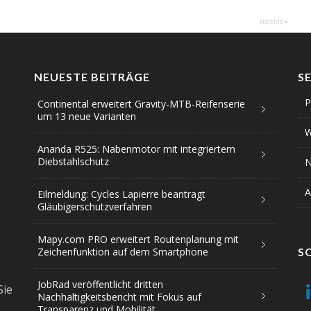
NEUESTE BEITRÄGE
S
P
Continental erweitert Gravity-MTB-Reifenserie
um 13 neue Varianten
W
Ananda R525: Nabenmotor mit integriertem
Diebstahlschutz
N
A
Eilmeldung: Cycles Lapierre beantragt
Gläubigerschutzverfahren
Mapy.com PRO erweitert Routenplanung mit
Zeichenfunktion auf dem Smartphone
S
JobRad veröffentlicht dritten
Sie
Nachhaltigkeitsbericht mit Fokus auf
Transparenz und Mobilität