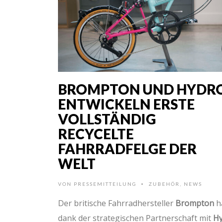
BROMPTON UND HYDR
ENTWICKELN ERSTE
VOLLSTÄNDIG
RECYCELTE
FAHRRADFELGE DER
WELT
VON
PRESSEMITTEILUNG
ZUBEHÖR
,
NEWS
•
Der britische Fahrradhersteller
Brompton
h
dank der strategischen Partnerschaft mit
H