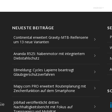
NEUESTE BEITRÄGE
S
P
Continental erweitert Gravity-MTB-Reifenserie
um 13 neue Varianten
W
Ananda R525: Nabenmotor mit integriertem
Diebstahlschutz
N
A
Eilmeldung: Cycles Lapierre beantragt
Gläubigerschutzverfahren
Mapy.com PRO erweitert Routenplanung mit
Zeichenfunktion auf dem Smartphone
S
JobRad veröffentlicht dritten
Sie
Nachhaltigkeitsbericht mit Fokus auf
Transparenz und Mobilität