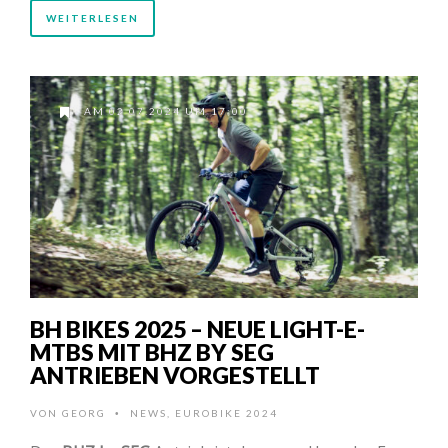
WEITERLESEN
AM 02.07.2024 UM 17:00
BH BIKES 2025 – NEUE LIGHT-E-
MTBS MIT BHZ BY SEG
ANTRIEBEN VORGESTELLT
VON
GEORG
NEWS
,
EUROBIKE 2024
•