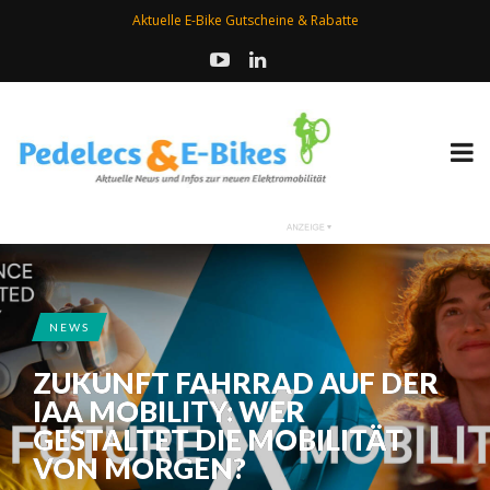
Aktuelle E-Bike Gutscheine & Rabatte
NEWS
ZUKUNFT FAHRRAD AUF DER
IAA MOBILITY: WER
GESTALTET DIE MOBILITÄT
VON MORGEN?