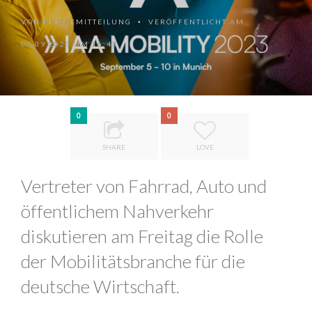
VON
PRESSEMITTEILUNG
VERÖFFENTLICHT AM
•
07.09.2023 UM 16:45
0
0
SHARE
LOVE
Vertreter von Fahrrad, Auto und
öffentlichem Nahverkehr
diskutieren am Freitag die Rolle
der Mobilitätsbranche für die
deutsche Wirtschaft.