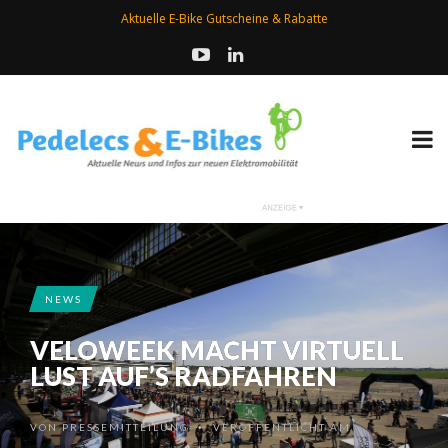
Aktuelle E-Bike Gutscheine & Rabatte
NEWS
VELOWEEK MACHT VIRTUELL
LUST AUF’S RADFAHREN
VON
PRESSEMITTEILUNG
VERÖFFENTLICHT AM
•