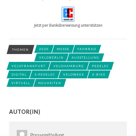
Jetzt per Banküberweisung unterstützen
2020
MESSE
FAHRRAD
THEMEN
VELOBERLIN
AUSSTELLUNG
VELOFRANKFURT
VELOHAMBURG
PEDELEC
DIGITAL
S-PEDELEC
VELOWEEK
E-BIKE
VIRTUELL
NEUHEITEN
AUTOR(IN)
Pressemitteilung