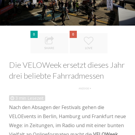
06.06.2020 UM 6:42
0
0
SHARE
LOVE
Die VELOWeek ersetzt dieses Jahr
drei beliebte Fahrradmessen
3
min Lesezeit
Nach den Absagen der Festivals gehen die
VELOEvents in Berlin, Hamburg und Frankfurt neue
Wege: in Zeitungen, im Radio und mit einer bunten
Vielfalt an Onlineformaten macht die
VELOWeek