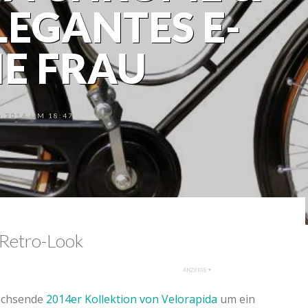
EGANTES E-
IE FRAU
.2014 UM 18:47
 Retro-Look
wachsende
2014er Kollektion von Velorapida
um ein