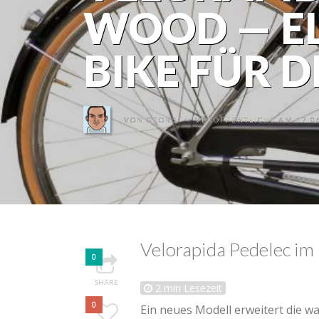
WOOD — EL
BIKE FÜR D
VON
GEORG
VERÖFFENTLICHT AM 17.06
•
Velorapida Pedelec im
0
SHARE
2
min Lesezeit
0
Ein neues Modell erweitert die 