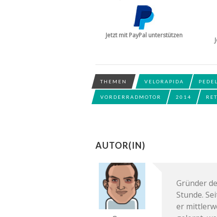
Jetzt mit PayPal unterstützen
THEMEN
VELORAPIDA
PEDE
VORDERRADMOTOR
2014
RE
AUTOR(IN)
Gründer de
Stunde. Se
er mittler