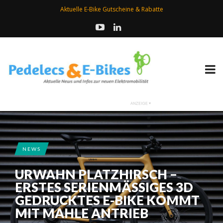
Aktuelle E-Bike Gutscheine & Rabatte
NEWS
URWAHN PLATZHIRSCH –
ERSTES SERIENMÄSSIGES 3D G
EDRUCKTES E-BIKE KOMMT M
IT MAHLE ANTRIEB