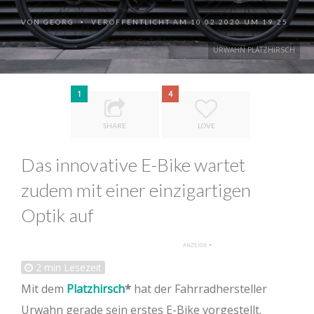
VON
GEORG
VERÖFFENTLICHT AM 10.02.2020 UM 19:25
•
URWAHN PLATZHIRSCH
1
4
SHARE
LOVE
Das innovative E-Bike wartet
zudem mit einer einzigartigen
Optik auf
2
min Lesezeit
Mit dem
Platzhirsch
hat der Fahrradhersteller
Urwahn gerade sein erstes E-Bike vorgestellt.