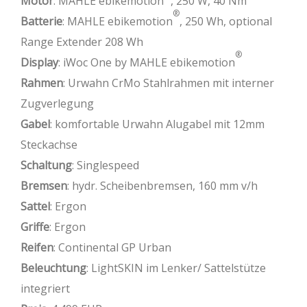
Motor
: MAHLE ebikemotion
, 250 W, 40 Nm
®
Batterie
: MAHLE ebikemotion
, 250 Wh, optional
Range Extender 208 Wh
®
Display
: iWoc One by MAHLE ebikemotion
Rahmen
: Urwahn CrMo Stahlrahmen mit interner
Zugverlegung
Gabel
: komfortable Urwahn Alugabel mit 12mm
Steckachse
Schaltung
: Singlespeed
Bremsen
: hydr. Scheibenbremsen, 160 mm v/h
Sattel
: Ergon
Griffe
: Ergon
Reifen
: Continental GP Urban
Beleuchtung
: LightSKIN im Lenker/ Sattelstütze
integriert