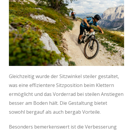
BB Drop (mm)
45
65
65
65
Reach (mm)
410
440
465
490
Stack (mm)
599
641
655
673
Radstand (mm)
1151
1195
1226
1259
Rahmengröße
S
M
L
XL
Oberrohr (mm)
563
595
630
654
Gleichzeitig wurde der Sitzwinkel steiler gestaltet,
Steuerrohr (mm)
130
110
130
150
was eine effizientere Sitzposition beim Klettern
ermöglicht und das Vorderrad bei steilen Anstiegen
Lenkwinkel (°)
65
66
66
66
besser am Boden hält. Die Gestaltung bietet
Sitzrohr (mm)
380
400
420
450
sowohl bergauf als auch bergab Vorteile.
Sitzwinkel (°)
71,1
71,3
71,2
72,4
Besonders bemerkenswert ist die Verbesserung
Kettenstrebe (mm)
458
461
461
461