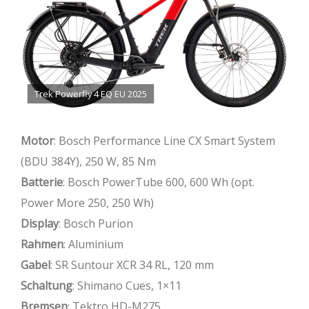
Trek Powerfly 4 EQ EU 2025
Motor
: Bosch Performance Line CX Smart System
(BDU 384Y), 250 W, 85 Nm
Batterie
: Bosch PowerTube 600, 600 Wh (opt.
Power More 250, 250 Wh)
Display
: Bosch Purion
Rahmen
: Aluminium
Gabel
: SR Suntour XCR 34 RL, 120 mm
Schaltung
: Shimano Cues, 1×11
Bremsen
: Tektro HD-M275