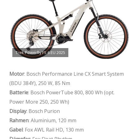
Trek Powerfly FS 6 EU 2025
Motor
: Bosch Performance Line CX Smart System
(BDU 384Y), 250 W, 85 Nm
Batterie
: Bosch PowerTube 800, 800 Wh (opt.
Power More 250, 250 Wh)
Display
: Bosch Purion
Rahmen
: Aluminium, 120 mm
Gabel
: Fox AWL Rail HD, 130 mm
Dämpfer
: Fox Float Rhythm