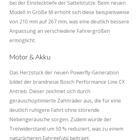
bei der Einstecktiefe der Sattelstütze. Beim neuen
Modell in Größe M erhöht sich diese beispielsweise
BB Drop (mm)
30
45
45
45
von 210 mm auf 267 mm, was eine deutlich bessere
Reach (mm)
425
450
475
500
Anpassung an verschiedene Fahrergrößen
Stack (mm)
597
629
647
666
ermöglicht.
Radstand (mm)
1201
1223
1257
1290
Motor & Akku
Das Herzstück der neuen Powerfly-Generation
bildet der brandneue Bosch Performance Line CX
Antrieb. Dieser zeichnet sich durch
geräuschoptimierte Zahnräder aus, die für eine
deutlich ruhigere Fahrt ohne störende
Nebengeräusche sorgen. Zudem wurde der
Tretwiderstand um 50 % reduziert, was zu einem
natürlicheren Fahrgefühl beiträgt.