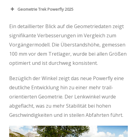
Geometrie Trek Powerfly 2025
Hardtail
Ein detaillierter Blick auf die Geometriedaten zeigt
Full Suspension
signifikante Verbesserungen im Vergleich zum
Vorgängermodell. Die Überstandshöhe, gemessen
Rahmengröße
S
M
L
XL
100 mm vor dem Tretlager, wurde bei allen Größen
optimiert und ist durchweg konsistent.
Oberrohr (mm)
571
612
640
658
Steuerrohr (mm)
133
108
123
143
Bezüglich der Winkel zeigt das neue Powerfly eine
deutliche Entwicklung hin zu einer mehr trail-
Lenkwinkel (°)
65,5
66,5
66,5
66,5
orientierten Geometrie. Der Lenkwinkel wurde
Sitzrohr (mm)
370
400
420
450
abgeflacht, was zu mehr Stabilität bei hohen
Geschwindigkeiten und in steilen Abfahrten führt.
Sitzwinkel (°)
73
73,3
73,4
74,6
Kettenstrebe (mm)
442
461
461
461