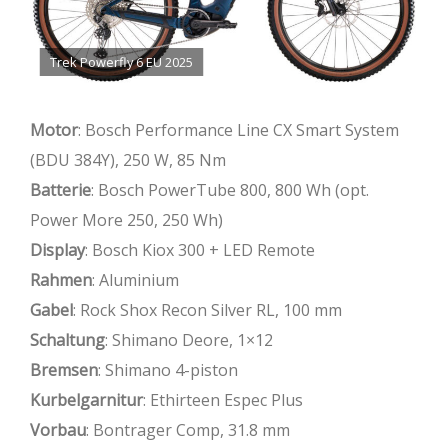
Trek Powerfly 6 EU 2025
Motor
: Bosch Performance Line CX Smart System
(BDU 384Y), 250 W, 85 Nm
Batterie
: Bosch PowerTube 800, 800 Wh (opt.
Power More 250, 250 Wh)
Display
: Bosch Kiox 300 + LED Remote
Rahmen
: Aluminium
Gabel
: Rock Shox Recon Silver RL, 100 mm
Schaltung
: Shimano Deore, 1×12
Bremsen
: Shimano 4-piston
Kurbelgarnitur
: Ethirteen Espec Plus
Vorbau
: Bontrager Comp, 31.8 mm