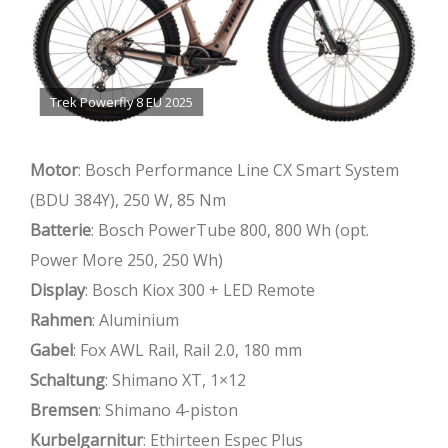
Trek Powerfly 8 EU 2025
Motor
: Bosch Performance Line CX Smart System
(BDU 384Y), 250 W, 85 Nm
Batterie
: Bosch PowerTube 800, 800 Wh (opt.
Power More 250, 250 Wh)
Display
: Bosch Kiox 300 + LED Remote
Rahmen
: Aluminium
Gabel
: Fox AWL Rail, Rail 2.0, 180 mm
Schaltung
: Shimano XT, 1×12
Bremsen
: Shimano 4-piston
Kurbelgarnitur
: Ethirteen Espec Plus