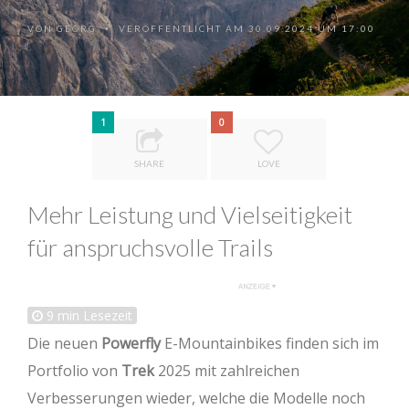
VON
GEORG
VERÖFFENTLICHT AM 30.09.2024 UM 17:00
•
1
0
SHARE
LOVE
Mehr Leistung und Vielseitigkeit
für anspruchsvolle Trails
9
min Lesezeit
Die neuen
Powerfly
E-Mountainbikes finden sich im
Portfolio von
Trek
2025 mit zahlreichen
Verbesserungen wieder, welche die Modelle noch