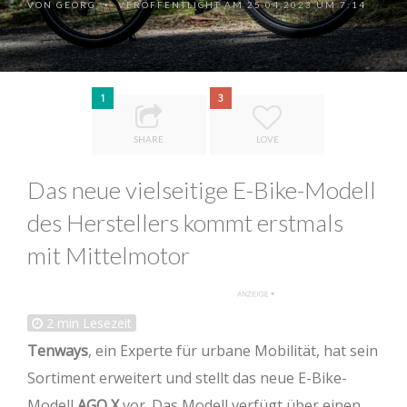
VON
GEORG
VERÖFFENTLICHT AM 25.04.2023 UM 7:14
•
1
3
SHARE
LOVE
Das neue vielseitige E-Bike-Modell
des Herstellers kommt erstmals
mit Mittelmotor
2
min Lesezeit
Tenways
, ein Experte für urbane Mobilität, hat sein
Sortiment erweitert und stellt das neue E-Bike-
Modell
AGO X
vor. Das Modell verfügt über einen