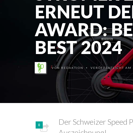
ERNEUT DE
AWARD: BE
BEST 2024
VON
REDAKTION
VERÖFFENTLICHT AM 2
•
Der Schweizer Speed Pe
0
Auszeichnung!