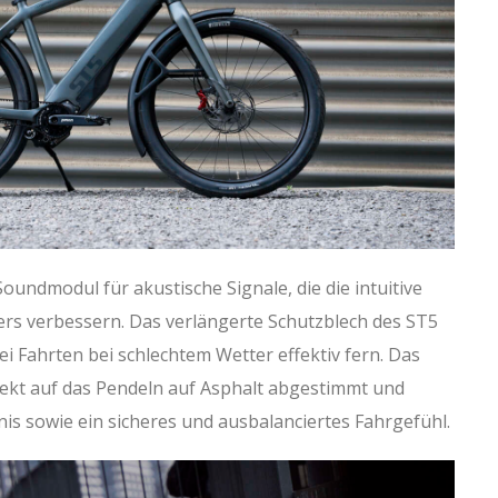
Soundmodul für akustische Signale, die die intuitive
ers verbessern. Das verlängerte Schutzblech des ST5
i Fahrten bei schlechtem Wetter effektiv fern. Das
fekt auf das Pendeln auf Asphalt abgestimmt und
nis sowie ein sicheres und ausbalanciertes Fahrgefühl.