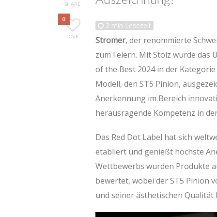
SHARE
0
2
min Lesezeit
LOVE
Stromer
, der renommierte Schwei
zum Feiern. Mit Stolz wurde das
of the Best 2024 in der Kategori
Modell, den ST5 Pinion, ausgezei
Anerkennung im Bereich innovati
herausragende Kompetenz in der 
Das Red Dot Label hat sich weltw
etabliert und genießt höchste An
Wettbewerbs wurden Produkte au
bewertet, wobei der ST5 Pinion 
und seiner ästhetischen Qualität