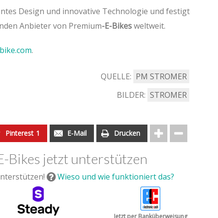
ntes Design und innovative Technologie und festigt
renden Anbieter von Premium
-E-Bikes
weltweit.
bike.com
.
QUELLE:
PM STROMER
BILDER:
STROMER
Pinterest
1
E-Mail
Drucken
E-Bikes jetzt unterstützen
nterstützen!
Wieso und wie funktioniert das?
Jetzt per Banküberweisung