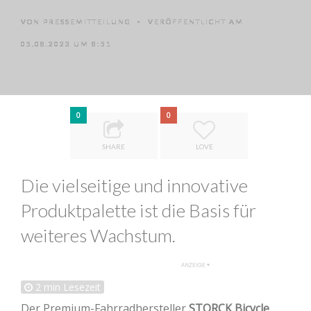
VON
PRESSEMITTEILUNG
VERÖFFENTLICHT AM
•
05.08.2023 UM 8:51
0
0
SHARE
LOVE
Die vielseitige und innovative
Produktpalette ist die Basis für
weiteres Wachstum.
2
min Lesezeit
Der Premium-Fahrradhersteller
STORCK Bicycle