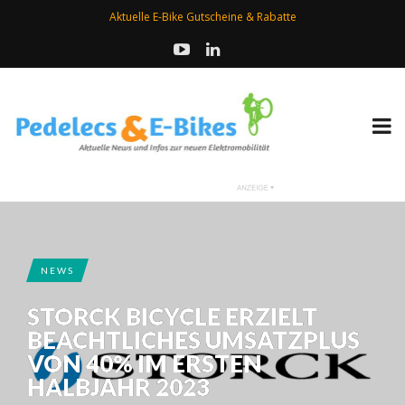
Aktuelle E-Bike Gutscheine & Rabatte
NEWS
STORCK BICYCLE ERZIELT
BEACHTLICHES UMSATZPLUS
VON 40% IM ERSTEN
HALBJAHR 2023