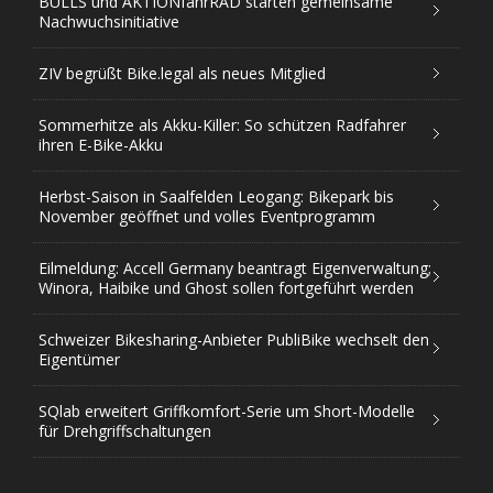
BULLS und AKTIONfahrRAD starten gemeinsame
Nachwuchsinitiative
ZIV begrüßt Bike.legal als neues Mitglied
Sommerhitze als Akku-Killer: So schützen Radfahrer
ihren E-Bike-Akku
Herbst-Saison in Saalfelden Leogang: Bikepark bis
November geöffnet und volles Eventprogramm
Eilmeldung: Accell Germany beantragt Eigenverwaltung;
Winora, Haibike und Ghost sollen fortgeführt werden
Schweizer Bikesharing-Anbieter PubliBike wechselt den
Eigentümer
SQlab erweitert Griffkomfort-Serie um Short-Modelle
für Drehgriffschaltungen