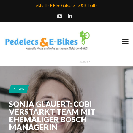
Aktuelle E-Bike Gutscheine & Rabatte
NEWS
SONJA GLAUERT: COBI
VERSTÄRKT TEAM MIT
EHEMALIGER BOSCH
MANAGERIN