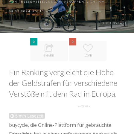
VON
PRESSEMITTEILUNG
VERÖFFENTLICHT AM
•
04.03.2024 UM 13:42
BILD: UNSPLASH
0
0
SHARE
LOVE
Ein Ranking vergleicht die Höhe
der Geldstrafen für verschiedene
Verstöße mit dem Rad in Europa.
5
min Lesezeit
buycycle, die Online-Plattform für gebrauchte