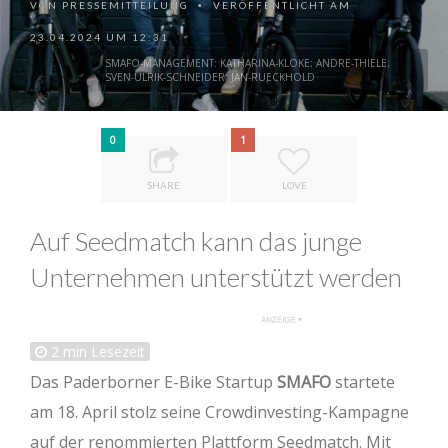
VON
PRESSEMITTEILUNG
VERÖFFENTLICHT AM
•
23.04.2024 UM 12:31
SMAFO-MANAGEMENT: KATHARINA-KLOKE; ANDRE-THIELE;
SVEN-ULRIK-SCHNEIDER; JAN-RUECKHOLD
0
1
SHARE
LOVE
Auf Seedmatch kann das junge
Unternehmen unterstützt werden
2
min Lesezeit
Das Paderborner E-Bike Startup
SMAFO
startete
am 18. April stolz seine Crowdinvesting-Kampagne
auf der renommierten Plattform Seedmatch. Mit