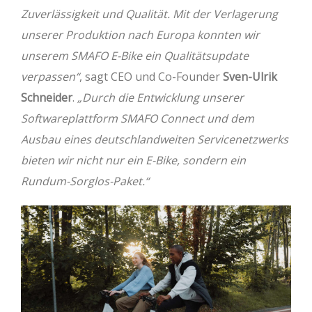
Zuverlässigkeit und Qualität. Mit der Verlagerung
unserer Produktion nach Europa konnten wir
unserem SMAFO E-Bike ein Qualitätsupdate
verpassen“
, sagt CEO und Co-Founder
Sven-Ulrik
Schneider
.
„Durch die Entwicklung unserer
Softwareplattform SMAFO Connect und dem
Ausbau eines deutschlandweiten Servicenetzwerks
bieten wir nicht nur ein E-Bike, sondern ein
Rundum-Sorglos-Paket.“