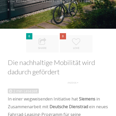
VON
REDAKTION
VERÖFFENTLICHT AM 03.08.2024 UM
•
8:16
0
0
SHARE
LOVE
Die nachhaltige Mobilität wird
dadurch gefördert
2
min Lesezeit
In einer wegweisenden Initiative hat
Siemens
in
Zusammenarbeit mit
Deutsche Dienstrad
ein neues
Fahrrad-Leasing-Programm für seine