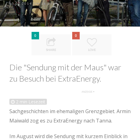
05.06.2014 UM 18:27
0
0
SHARE
LOVE
Die "Sendung mit der Maus" war
zu Besuch bei ExtraEnergy.
2
min Lesezeit
Sachgeschichten im ehemaligen Grenzgebiet. Armin
Maiwald zog es zu ExtraEnergy nach Tanna.
Im August wird die Sendung mit kurzem Einblick in