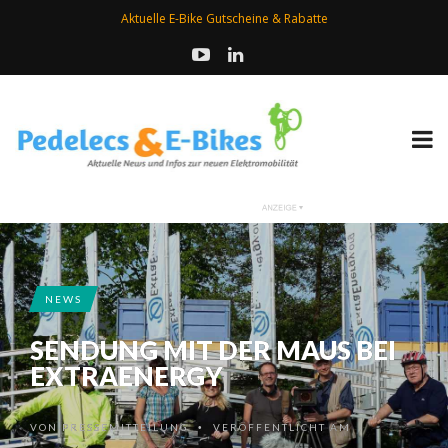
Aktuelle E-Bike Gutscheine & Rabatte
NEWS
SENDUNG MIT DER MAUS BEI
EXTRAENERGY
VON
PRESSEMITTEILUNG
VERÖFFENTLICHT AM
•