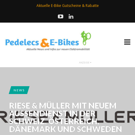
Aktuelle E-Bike Gutscheine & Rabatte
NEWS
RIESE & MÜLLER MIT NEUEM
AUSSENDIENST IN DER S
CHWEIZ, ÖSTERREICH, D
ÄNEMARK UND SCHWEDEN