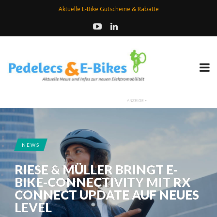
Aktuelle E-Bike Gutscheine & Rabatte
NEWS
RIESE & MÜLLER BRINGT E-
BIKE-CONNECTIVITY MIT RX
CONNECT UPDATE AUF NEUES
LEVEL