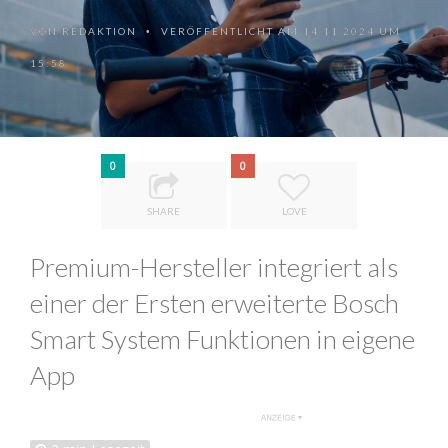
VON
REDAKTION
VERÖFFENTLICHT AM 14.11.2024 UM
•
15:58
0
0
SHARE
LOVE
Premium-Hersteller integriert als
einer der Ersten erweiterte Bosch
Smart System Funktionen in eigene
App