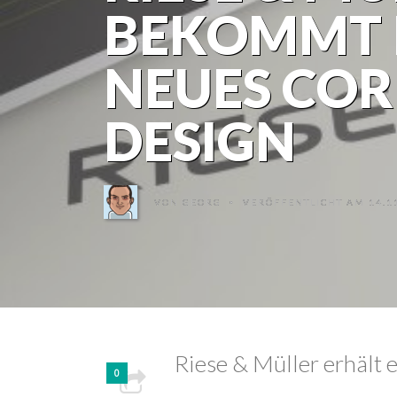
BEKOMMT P
NEUES CO
DESIGN
VON
GEORG
VERÖFFENTLICHT AM 14.11
•
Riese & Müller erhält 
0