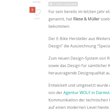
SHARE
1
min Lesezeit
0
Für sein bereits im letzten Jahr 
genannt, hat
Riese & Müller
soeb
LOVE
bekommen.
Der E-Bike Hersteller aus Weiter
Design” die Auszeichnung “Speci
Zum neuen Design-System von Ri
sowie das Design für sämtliche
herausragende Designqualität a
Entwickelt und umgesetzt wurde 
von der
Agentur WOLF in Darmst
Kommunikation der technischen He
auf einen modernen Level hievte.