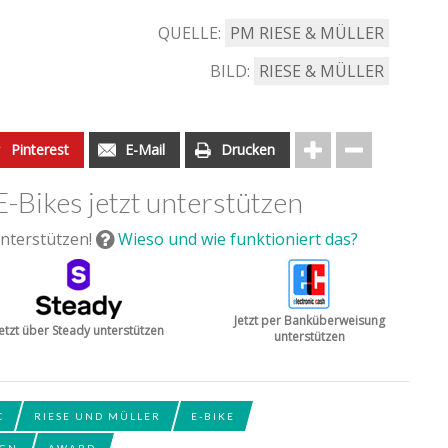
QUELLE:
PM RIESE & MÜLLER
BILD:
RIESE & MÜLLER
Pinterest
E-Mail
Drucken
E-Bikes jetzt unterstützen
nterstützen!
Wieso und wie funktioniert das?
Jetzt per Banküberweisung
Jetzt über Steady unterstützen
unterstützen
C
RIESE UND MÜLLER
E-BIKE
IGN
AWARD