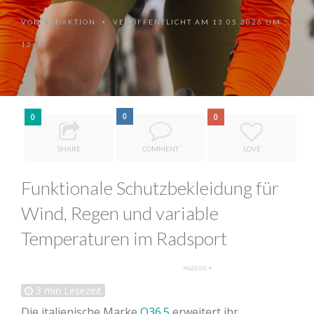
VON
REDAKTION
VERÖFFENTLICHT AM 13.05.2026 UM
•
12:47
0
0
0
SHARE
COMMENT
LOVE
Funktionale Schutzbekleidung für
Wind, Regen und variable
Temperaturen im Radsport
3
min Lesezeit
Die italienische Marke
Q36.5
erweitert ihr