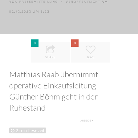
VON
PRESSEMITTEILUNG
VERÖFFENTLICHT AM
•
01.12.2022 UM 8:22
0
0
SHARE
LOVE
Matthias Raab übernimmt
operative Einkaufsleitung -
Günther Böhm geht in den
Ruhestand
2
min Lesezeit