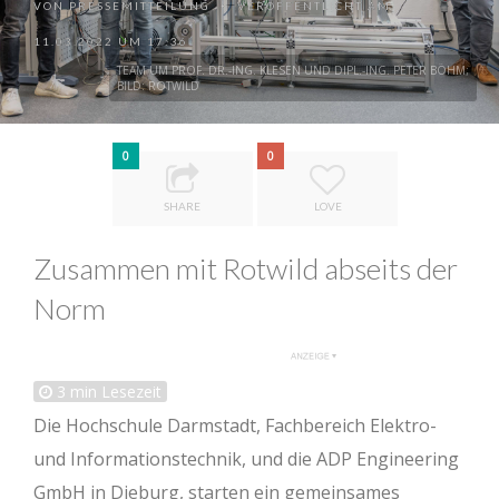
VON
PRESSEMITTEILUNG
VERÖFFENTLICHT AM
•
11.03.2022 UM 17:36
TEAM UM PROF. DR.-ING. KLESEN UND DIPL.-ING. PETER BÖHM;
BILD: ROTWILD
0
0
SHARE
LOVE
Zusammen mit Rotwild abseits der
Norm
3
min Lesezeit
Die Hochschule Darmstadt, Fachbereich Elektro-
und Informationstechnik, und die ADP Engineering
GmbH in Dieburg, starten ein gemeinsames