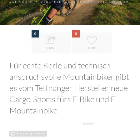
VON
GEORG
VERÖFFENTLICHT AM 21.03.2017 UM 11:39
•
0
0
SHARE
LOVE
Für echte Kerle und technisch
anspruchsvolle Mountainbiker gibt
es vom Tettnanger Hersteller neue
Cargo-Shorts fürs E-Bike und E-
Mountainbike
1
min Lesezeit