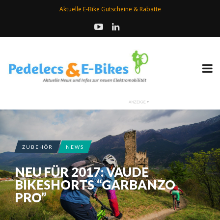
Aktuelle E-Bike Gutscheine & Rabatte
ZUBEHÖR
NEWS
NEU FÜR 2017: VAUDE
BIKESHORTS “GARBANZO
PRO”