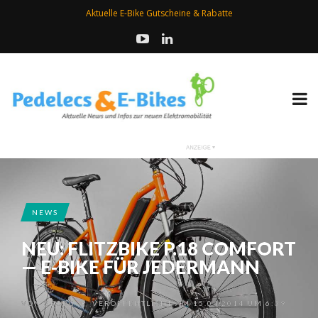
Aktuelle E-Bike Gutscheine & Rabatte
NEWS
NEU: FLITZBIKE P.18 COMFORT
— E-BIKE FÜR JEDERMANN
VON
GEORG
VERÖFFENTLICHT AM 15.04.2014 UM 6:39
•