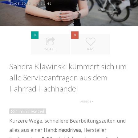
21.08.2023 UM 11:46
0
0
SHARE
LOVE
Sandra Klawinski kümmert sich um
alle Serviceanfragen aus dem
Fahrrad-Fachhandel
1
min Lesezeit
Kürzere Wege, schnellere Bearbeitungszeiten und
alles aus einer Hand:
neodrives
, Hersteller