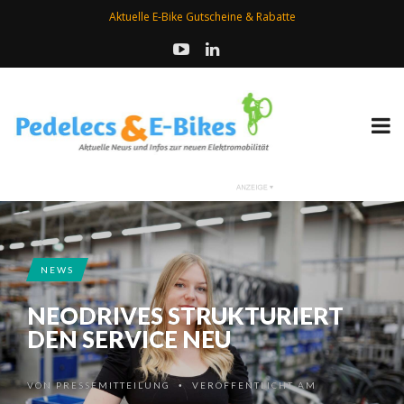
Aktuelle E-Bike Gutscheine & Rabatte
NEWS
NEODRIVES STRUKTURIERT
DEN SERVICE NEU
VON
PRESSEMITTEILUNG
VERÖFFENTLICHT AM
•