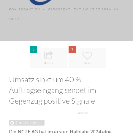
VON
REDAKTION
VERÖFFENTLICHT AM 17.07.2024 UM
•
15:17
5
1
SHARE
LOVE
Umsatz sinkt um 40 %,
Auftragseingang sendet im
Gegenzug positive Signale
2
min Lesezeit
Die
NCTE AG
hat im ersten Halbjahr 2024 eine