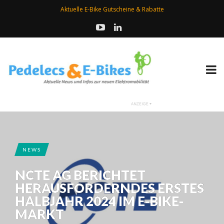
Aktuelle E-Bike Gutscheine & Rabatte
NEWS
NCTE AG BERICHTET
HERAUSFORDERNDES ERSTES
HALBJAHR 2024 IM E-BIKE-
MARKT