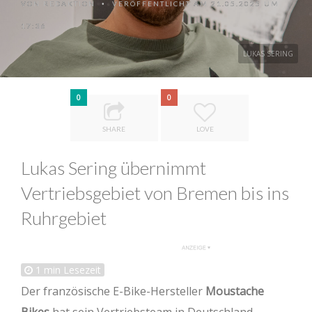
VON
REDAKTION
VERÖFFENTLICHT AM 21.05.2025 UM
•
17:36
LUKAS SERING
0
0
SHARE
LOVE
Lukas Sering übernimmt
Vertriebsgebiet von Bremen bis ins
Ruhrgebiet
1
min Lesezeit
Der französische E-Bike-Hersteller
Moustache