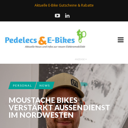
Aktuelle E-Bike Gutscheine & Rabatte
PERSONAL
NEWS
MOUSTACHE BIKES
VERSTÄRKT AUSSENDIENST I
M NORDWESTEN