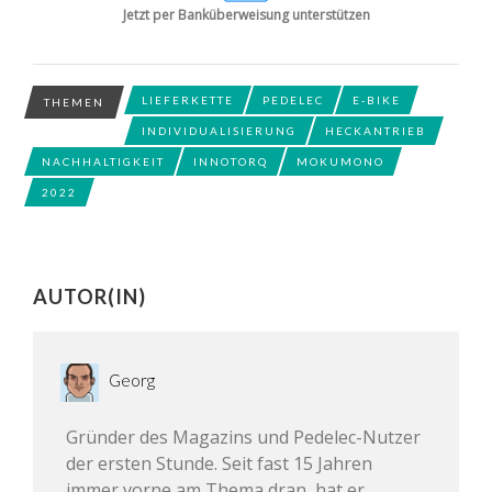
Jetzt per Banküberweisung unterstützen
LIEFERKETTE
PEDELEC
E-BIKE
THEMEN
INDIVIDUALISIERUNG
HECKANTRIEB
NACHHALTIGKEIT
INNOTORQ
MOKUMONO
2022
AUTOR(IN)
Georg
Gründer des Magazins und Pedelec-Nutzer
der ersten Stunde. Seit fast 15 Jahren
immer vorne am Thema dran, hat er