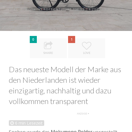
VON
GEORG
VERÖFFENTLICHT AM 12.04.2022 UM 9:00
•
0
1
SHARE
LOVE
Das neueste Modell der Marke aus
den Niederlanden ist wieder
einzigartig, nachhaltig und dazu
vollkommen transparent
6
min Lesezeit