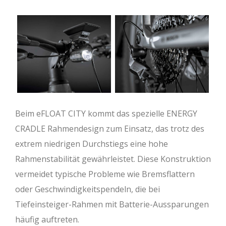
Sitzwinkel (°)
67,5
67,5
67,5
67,5
Kettenstrebe (mm)
475
475
475
475
BB Drop (mm)
62,5
62,5
62,5
62,5
Reach (mm)
408
425
441
459
Stack (mm)
647
651
661
670
Radstand (mm)
1176
1194
1215
1237
Beim eFLOAT CITY kommt das spezielle ENERGY
CRADLE Rahmendesign zum Einsatz, das trotz des
extrem niedrigen Durchstiegs eine hohe
Rahmenstabilität gewährleistet. Diese Konstruktion
vermeidet typische Probleme wie Bremsflattern
oder Geschwindigkeitspendeln, die bei
Tiefeinsteiger-Rahmen mit Batterie-Aussparungen
häufig auftreten.