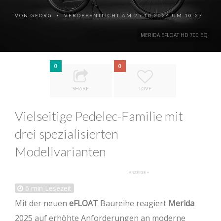
VON
GEORG
VERÖFFENTLICHT AM 25.10.2024 UM 10:27
•
MERIDA EFLOAT HD 700 EQ
0
0
SHARE
LOVE
Vielseitige Pedelec-Familie mit
drei spezialisierten
Modellvarianten
6
min Lesezeit
Mit der neuen
eFLOAT
Baureihe reagiert
Merida
2025 auf erhöhte Anforderungen an moderne