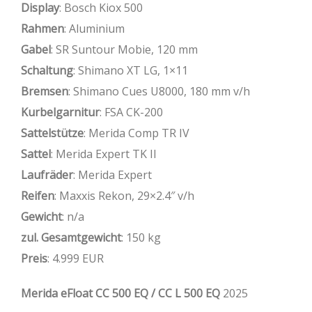
Display
: Bosch Kiox 500
Rahmen
: Aluminium
Gabel
: SR Suntour Mobie, 120 mm
Schaltung
: Shimano XT LG, 1×11
Bremsen
: Shimano Cues U8000, 180 mm v/h
Kurbelgarnitur
: FSA CK-200
Sattelstütze
: Merida Comp TR IV
Sattel
: Merida Expert TK II
Laufräder
: Merida Expert
Reifen
: Maxxis Rekon, 29×2.4″ v/h
Gewicht
: n/a
zul. Gesamtgewicht
: 150 kg
Preis
: 4.999 EUR
Merida eFloat CC 500 EQ / CC L 500 EQ
2025