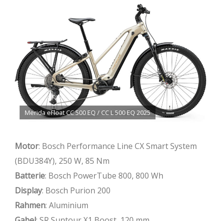
Merida eFloat CC 500 EQ / CC L 500 EQ 2025
Motor
: Bosch Performance Line CX Smart System
(BDU384Y), 250 W, 85 Nm
Batterie
: Bosch PowerTube 800, 800 Wh
Display
: Bosch Purion 200
Rahmen
: Aluminium
Gabel
: SR Suntour X1 Boost, 120 mm