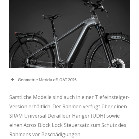
Geometrie Merida eFLOAT 2025
Rahmengröße
S
M
L
XL
Sämtliche Modelle sind auch in einer Tiefeinsteiger-
Oberrohr (mm)
588
605
625
645
Version erhältlich. Der Rahmen verfügt über einen
SRAM Universal Derailleur Hanger (UDH) sowie
Steuerrohr (mm)
115
120
130
140
einen Acros Block Lock Steuersatz zum Schutz des
Sitzrohr (mm)
380
430
480
530
Rahmens vor Beschädigungen.