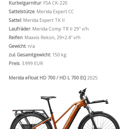
Kurbelgarnitur
: FSA CK-220
Sattelstütze
: Merida Expert CC
Sattel
: Merida Expert TK II
Laufräder
: Merida Comp TR II 29″ v/h
Reifen
: Maxxis Rekon, 29×2.4″ v/h
Gewicht
: n/a
zul. Gesamtgewicht
: 150 kg
Preis
: 3.999 EUR
Merida eFloat HD 700 / HD L 700 EQ
2025