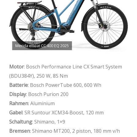
Merida eFloat CC 400 EQ 2025
Motor
: Bosch Performance Line CX Smart System
(BDU384Y), 250 W, 85 Nm
Batterie
: Bosch PowerTube 600, 600 Wh
Display
: Bosch Purion 200
Rahmen
: Aluminium
Gabel
: SR Suntour XCM34-Boost, 120 mm
Schaltung
: Shimano, 1×9
Bremsen
: Shimano MT200, 2 piston, 180 mm v/h