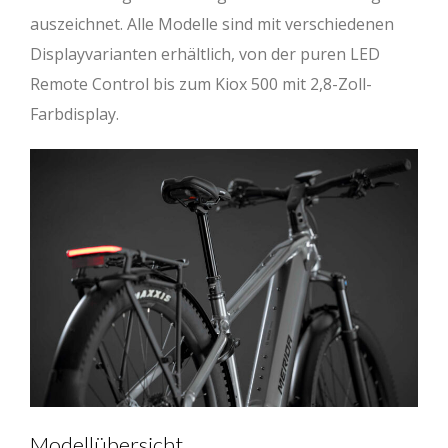
auszeichnet. Alle Modelle sind mit verschiedenen
Displayvarianten erhältlich, von der puren LED
Remote Control bis zum Kiox 500 mit 2,8-Zoll-
Farbdisplay.
Modellübersicht