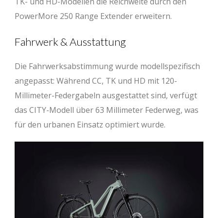
TK- und HD-Modellen die Reichweite durch den
PowerMore 250 Range Extender erweitern.
Fahrwerk & Ausstattung
Die Fahrwerksabstimmung wurde modellspezifisch
angepasst: Während CC, TK und HD mit 120-
Millimeter-Federgabeln ausgestattet sind, verfügt
das CITY-Modell über 63 Millimeter Federweg, was
für den urbanen Einsatz optimiert wurde.