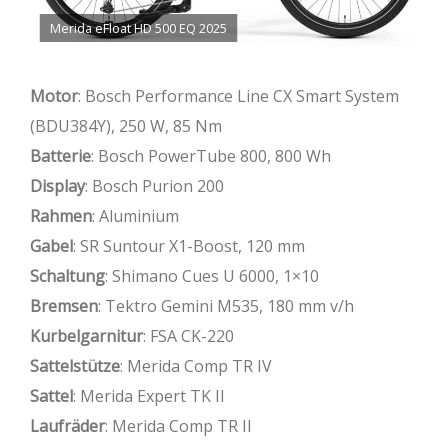
Merida eFloat HD 500 EQ 2025
Motor
: Bosch Performance Line CX Smart System
(BDU384Y), 250 W, 85 Nm
Batterie
: Bosch PowerTube 800, 800 Wh
Display
: Bosch Purion 200
Rahmen
: Aluminium
Gabel
: SR Suntour X1-Boost, 120 mm
Schaltung
: Shimano Cues U 6000, 1×10
Bremsen
: Tektro Gemini M535, 180 mm v/h
Kurbelgarnitur
: FSA CK-220
Sattelstütze
: Merida Comp TR IV
Sattel
: Merida Expert TK II
Laufräder
: Merida Comp TR II