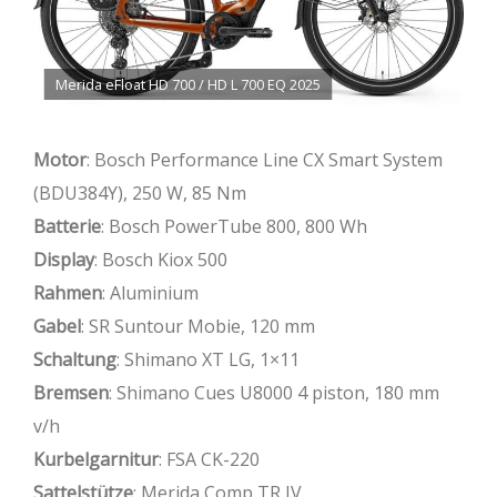
Merida eFloat HD 700 / HD L 700 EQ 2025
Motor
: Bosch Performance Line CX Smart System
(BDU384Y), 250 W, 85 Nm
Batterie
: Bosch PowerTube 800, 800 Wh
Display
: Bosch Kiox 500
Rahmen
: Aluminium
Gabel
: SR Suntour Mobie, 120 mm
Schaltung
: Shimano XT LG, 1×11
Bremsen
: Shimano Cues U8000 4 piston, 180 mm
v/h
Kurbelgarnitur
: FSA CK-220
Sattelstütze
: Merida Comp TR IV