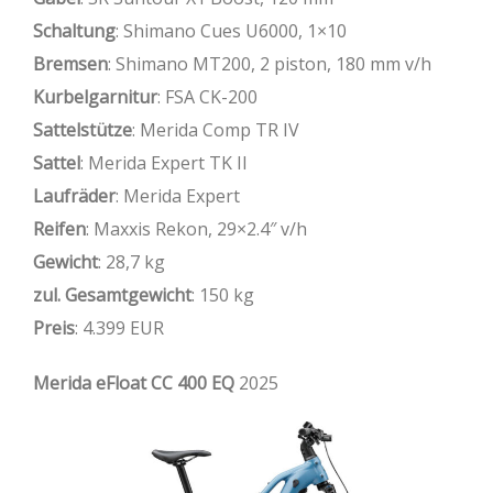
Schaltung
: Shimano Cues U6000, 1×10
Bremsen
: Shimano MT200, 2 piston, 180 mm v/h
Kurbelgarnitur
: FSA CK-200
Sattelstütze
: Merida Comp TR IV
Sattel
: Merida Expert TK II
Laufräder
: Merida Expert
Reifen
: Maxxis Rekon, 29×2.4″ v/h
Gewicht
: 28,7 kg
zul. Gesamtgewicht
: 150 kg
Preis
: 4.399 EUR
Merida eFloat CC 400 EQ
2025