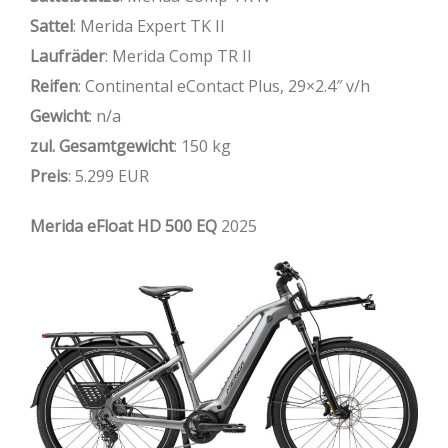
Sattel
: Merida Expert TK II
Laufräder
: Merida Comp TR II
Reifen
: Continental eContact Plus, 29×2.4″ v/h
Gewicht
: n/a
zul. Gesamtgewicht
: 150 kg
Preis
: 5.299 EUR
Merida eFloat HD 500 EQ
2025