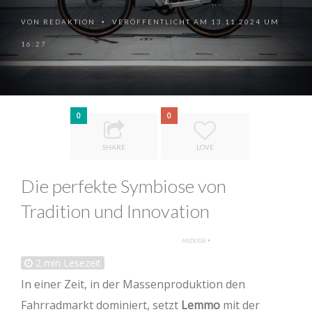
VON
REDAKTION
VERÖFFENTLICHT AM 13.11.2024 UM
•
16:27
0
0
SHARE
LOVE
Die perfekte Symbiose von
Tradition und Innovation
2
min Lesezeit
In einer Zeit, in der Massenproduktion den
Fahrradmarkt dominiert, setzt
Lemmo
mit der