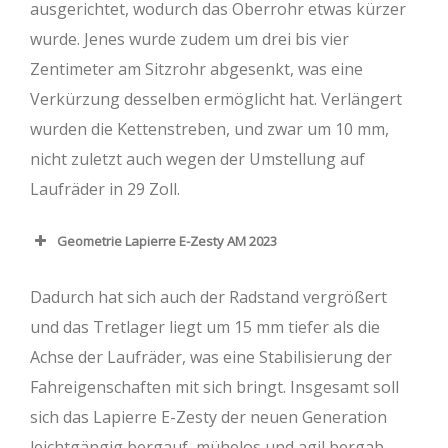
ausgerichtet, wodurch das Oberrohr etwas kürzer
wurde. Jenes wurde zudem um drei bis vier
Zentimeter am Sitzrohr abgesenkt, was eine
Verkürzung desselben ermöglicht hat. Verlängert
wurden die Kettenstreben, und zwar um 10 mm,
nicht zuletzt auch wegen der Umstellung auf
Laufräder in 29 Zoll.
Geometrie Lapierre E-Zesty AM 2023
Rahmengröße
S
M
L
XL
Dadurch hat sich auch der Radstand vergrößert
Oberrohr (mm)
576
603
625
652
und das Tretlager liegt um 15 mm tiefer als die
Achse der Laufräder, was eine Stabilisierung der
Steuerrohr (mm)
110
120
130
140
Fahreigenschaften mit sich bringt. Insgesamt soll
Lenkwinkel (°)
65
65
65
65
sich das Lapierre E-Zesty der neuen Generation
leichtgängig bergauf, mühelos und agil bergab,
Sitzrohr (mm)
370
400
430
460