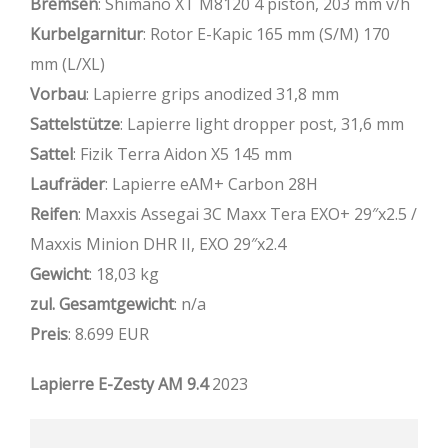
Bremsen
: Shimano XT M8120 4 piston, 203 mm v/h
Kurbelgarnitur
: Rotor E-Kapic 165 mm (S/M) 170
mm (L/XL)
Vorbau
: Lapierre grips anodized 31,8 mm
Sattelstütze
: Lapierre light dropper post, 31,6 mm
Sattel
: Fizik Terra Aidon X5 145 mm
Laufräder
: Lapierre eAM+ Carbon 28H
Reifen
: Maxxis Assegai 3C Maxx Tera EXO+ 29″x2.5 /
Maxxis Minion DHR II, EXO 29″x2.4
Gewicht
: 18,03 kg
zul. Gesamtgewicht
: n/a
Preis
: 8.699 EUR
Lapierre E-Zesty AM 9.4
2023