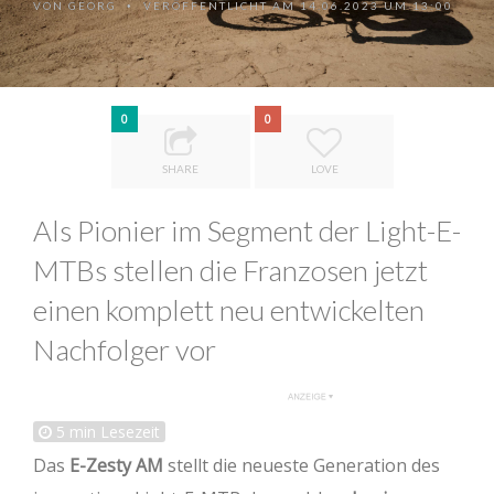
VON
GEORG
VERÖFFENTLICHT AM 14.06.2023 UM 13:00
•
0
0
SHARE
LOVE
Als Pionier im Segment der Light-E-
MTBs stellen die Franzosen jetzt
einen komplett neu entwickelten
Nachfolger vor
5
min Lesezeit
Das
E-Zesty AM
stellt die neueste Generation des