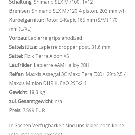
Schaltung
: Shimano SLX M7100, 1×12
Bremsen
: Shimano SLX M7120 4 piston, 203 mm v/h
Kurbelgarnitur
: Rotor E-Kapic 165 mm (S/M) 170
mm (L/XL)
Vorbau
: Lapierre grips anodized
Sattelstütze
: Lapierre dropper post, 31,6 mm
Sattel
: Fizik Terra Aidon X5
Laufräder
: Lapierre eAM+ alloy 28H
Reifen
: Maxxis Assegai 3C Maxx Tera EXO+ 29″x2.5 /
Maxxis Minion DHR II, EXO 29″x2.4
Gewicht
: 18,3 kg
zul. Gesamtgewicht
: n/a
Preis
: 7.599 EUR
In Sachen Verfügbarkeit sind uns leider noch keine
Informationen bekannt.