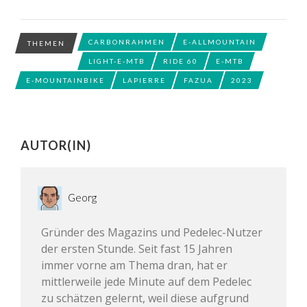
CARBONRAHMEN
E-ALLMOUNTAIN
THEMEN
LIGHT-E-MTB
RIDE 60
E-MTB
E-MOUNTAINBIKE
LAPIERRE
FAZUA
2023
AUTOR(IN)
Georg
Gründer des Magazins und Pedelec-Nutzer
der ersten Stunde. Seit fast 15 Jahren
immer vorne am Thema dran, hat er
mittlerweile jede Minute auf dem Pedelec
zu schätzen gelernt, weil diese aufgrund