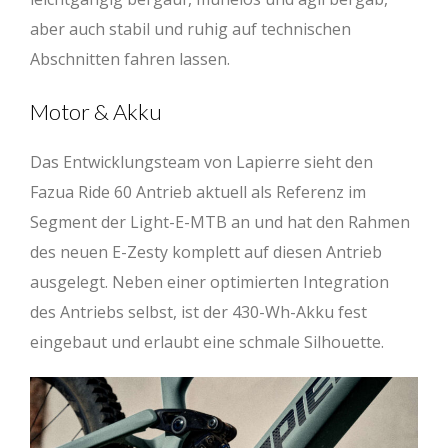
aber auch stabil und ruhig auf technischen
Sitzwinkel (°)
77
77
77
77
Abschnitten fahren lassen.
Kettenstrebe (mm)
550
550
550
550
Motor & Akku
BB Drop (mm)
-30
-30
-30
-30
Das Entwicklungsteam von Lapierre sieht den
Reach (mm)
435
460
480
505
Fazua Ride 60 Antrieb aktuell als Referenz im
Stack (mm)
610
619
628
637
Segment der Light-E-MTB an und hat den Rahmen
Radstand (mm)
1188
1217
1246
1280
des neuen E-Zesty komplett auf diesen Antrieb
ausgelegt. Neben einer optimierten Integration
des Antriebs selbst, ist der 430-Wh-Akku fest
eingebaut und erlaubt eine schmale Silhouette.