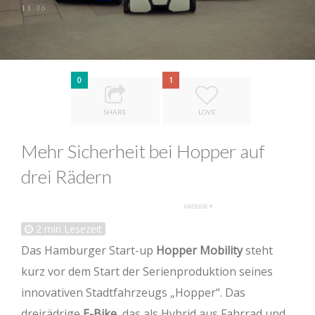
11:36
0
1
SHARE
LOVE
Mehr Sicherheit bei Hopper auf
drei Rädern
2
min Lesezeit
Das Hamburger Start-up
Hopper Mobility
steht
kurz vor dem Start der Serienproduktion seines
innovativen Stadtfahrzeugs „Hopper“. Das
dreirädrige
E-Bike
, das als Hybrid aus Fahrrad und